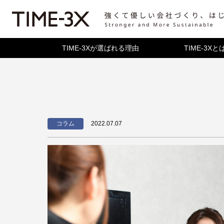
TIME-3Xが選ばれる理由
TIME-3Xと
TIME-3Xとは
コンセプト・歴
機能紹介
コラム
2022.07.07
関連サービス
ソフトウェア構
よくある質問