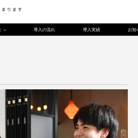
は
導入の流れ
導入実績
お知
お知らせ
史
イベント
成