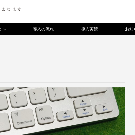
は
導入の流れ
導入実績
お知
お知らせ
史
イベント
成