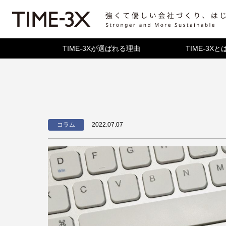
TIME-3Xが選ばれる理由
TIME-3Xと
TIME-3Xとは
コンセプト・歴
機能紹介
コラム
2022.07.07
関連サービス
ソフトウェア構
よくある質問