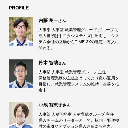
PROFILE
内藤 良一
さん
人事部 人事室 就業管理グループ グループ長
導入当初はトヨタシステムズに出向し、シス
テム会社の立場からTIME-3Xの選定、導入に
関わる。
鈴木 智哉
さん
人事部 人事室 就業管理グループ 主任
労務管理業務の主担当としてより良い運用を
目指し、就業管理システムの維持・改善を推
進中。
小池 智恵子
さん
人事部 人材開発室 人材育成グループ 主任
導入チームのリーダーとして、構想・要件検
討の牽引やオプション導入判断にも注力。