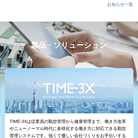
お知らせ⼀覧
製品・ソリューション
3Xは従業員の勤怠管理から健康管理まで、働き方改革
ノーマル時代に多様化する働き方に対応できる勤怠
計測ソリュ
テムです。
強くて優しい会社づくりをお手伝いする