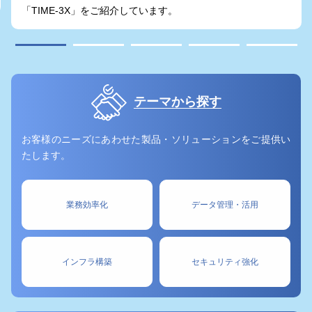
-3X」をご紹介しています。
弊社の計測
の三次元計
ニアリング
効率化を実
様々な計測
ら、
お客様
します。
テーマから探す
お客様のニーズにあわせた製品・ソリューションをご提供い
たします。
業務効率化
データ管理・活用
インフラ構築
セキュリティ強化