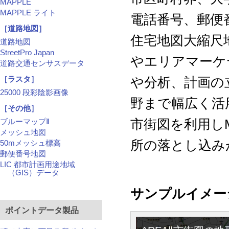
MAPPLE
MAPPLE ライト
電話番号、郵便
［道路地図］
住宅地図大縮尺
道路地図
StreetPro Japan
やエリアマーケ
道路交通センサスデータ
［ラスタ］
や分析、計画の
25000 段彩陰影画像
野まで幅広く活
［その他］
市街図を利用し
ブルーマップⅡ
メッシュ地図
所の落とし込み
50mメッシュ標高
郵便番号地図
LIC 都市計画用途地域
（GIS）データ
サンプルイメー
ポイントデータ製品