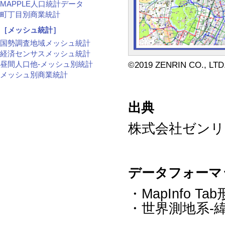
MAPPLE人口統計データ
町丁目別商業統計
［メッシュ統計］
国勢調査地域メッシュ統計
経済センサスメッシュ統計
昼間人口他-メッシュ別統計
©2019 ZENRIN CO., L
メッシュ別商業統計
出典
株式会社ゼンリン
データフォーマ
・MapInfo Ta
・世界測地系-緯