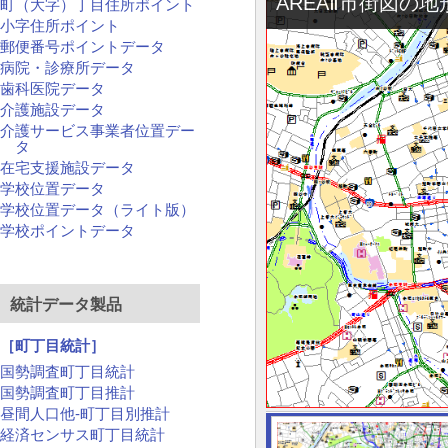
AREAⅡ市街図の
町（大字）丁目住所ポイント
小字住所ポイント
郵便番号ポイントデータ
病院・診療所データ
歯科医院データ
介護施設データ
介護サービス事業者位置デー
タ
在宅支援施設データ
学校位置データ
学校位置データ（ライト版）
学校ポイントデータ
統計データ製品
［町丁目統計］
国勢調査町丁目統計
国勢調査町丁目推計
昼間人口他-町丁目別推計
経済センサス町丁目統計