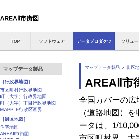
AREAⅡ市街図
TOP
ソフトウェア
データプロダクツ
ソリュー
マップデータ製品
＞
街区
マップデータ製品
AREAⅡ市
［行政界地図］
市区町村行政界地図
町（大字）行政界地図
全国カバーの広
町（大字）丁目行政界地図
MAPPLE行政区画界
（道路地図）を
［街区地図］
ータは、1/10,
住宅地図
AREAⅡ市街図
市区町村界、大